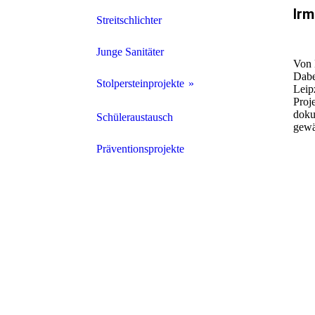
Irm
Streitschlichter
Junge Sanitäter
Von 
Dabe
Stolpersteinprojekte
Leip
Proj
doku
2021 - Irma Faber
Schüleraustausch
gewä
2022 - Karl Hering
Präventionsprojekte